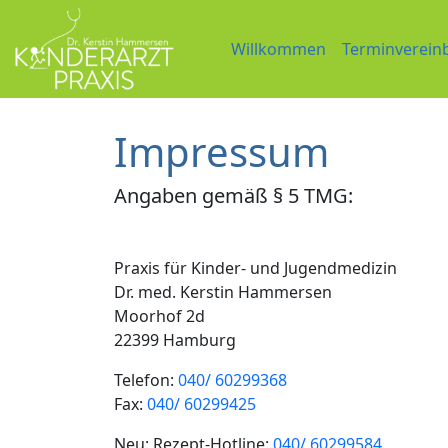
Willkommen
Terminverein
Impressum
Angaben gemäß § 5 TMG:
Praxis für Kinder- und Jugendmedizin
Dr. med. Kerstin Hammersen
Moorhof 2d
22399 Hamburg
Telefon:
040/ 60299368
Fax:
040/ 60299425
Neu: Rezept-Hotline:
040/ 60299584