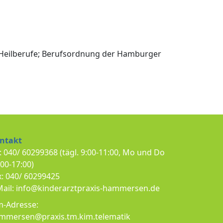
 Heilberufe; Berufsordnung der Hamburger
ntakt
:
040/ 60299368 (tägl. 9:00-11:00, Mo und Do
:00-17:00)
x:
040/ 60299425
Mail: info@kinderarztpraxis-hammersen.de
m-Adresse:
mmersen@praxis.tm.kim.telematik