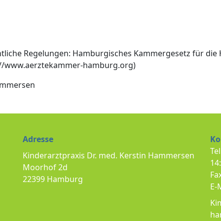
chtliche Regelungen: Hamburgisches Kammergesetz für die
tp://www.aerztekammer-hamburg.org)
 Hammersen
Adresse
Ko
Tel
Kinderarztpraxis Dr. med. Kerstin Hammersen
14
Moorhof 2d
Fa
22399 Hamburg
E-
Ki
ha