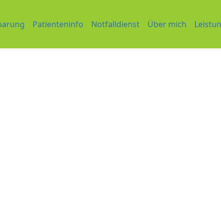
barung
Patienteninfo
Notfalldienst
Über mich
Leistu